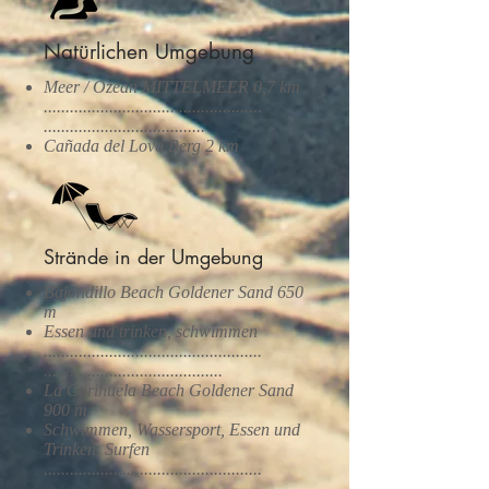
Natürlichen Umgebung
Meer / Ozean MITTELMEER 0,7 km
..................................................
.....................................
Cañada del Lovo Berg 2 km
Strände in der Umgebung
Bajondillo Beach Goldener Sand 650
m
Essen und trinken, schwimmen
..................................................
.........................................
La Carihuela Beach Goldener Sand
900 m
Schwimmen, Wassersport, Essen und
Trinken, Surfen
..................................................
..........................................