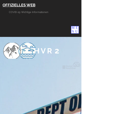
OFFIZIELLES WEB
COVID-19 Wichtige Informationen
ME
NU
2
HVR