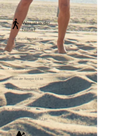
Was ist in der
Nähe?
San Miguel Street 0,3 km
..................................................
...........................
Skål International 0,3 km
..................................................
...........................
Costa del Sol Platz 0,3 km
..................................................
...........................
Aqualand Torremolinos 0,5 km
..................................................
...........................
Haus der Navajas 0,6 km
..................................................
...........................
La Carihuela Beach 1,3 km
..................................................
...........................
Torremolinos Krankenhaus 1,9 km
..................................................
...........................
Playamar 2 km
..................................................
...........................
Benalmádena Marina 3,2 km