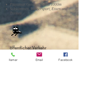
Playamar Goldener Sand 1000m
Schwimmen, Wassersport, Essen und
Trinken
öffentlicher Verkehr
Zug Torremolinos Bahnhof 0,3 km
llamar
Email
Facebook
Nächste Flughäfen
Flughafen Malaga 5,8 km
..................................................
................................................
Granada Federico García Lorca
Flughafen 90,2 km