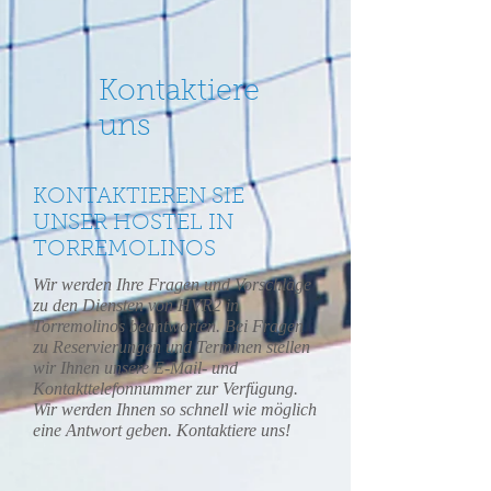
Kontaktiere
uns
KONTAKTIEREN SIE
UNSER HOSTEL IN
TORREMOLINOS
Wir werden Ihre Fragen und Vorschläge
zu den Diensten von HVR2 in
Torremolinos beantworten. Bei Fragen
zu Reservierungen und Terminen stellen
wir Ihnen unsere E-Mail- und
Kontakttelefonnummer zur Verfügung.
Wir werden Ihnen so schnell wie möglich
eine Antwort geben. Kontaktiere uns!