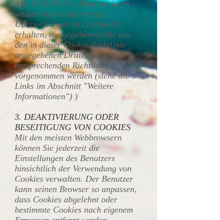
ABLEHNEN Der Benutzer kann
weitere Informationen zu
Überweisungen in Drittländer
erhalten, die gegebenenfalls von
den in dieser Cookie-Richtlinie
angegebenen Dritten in den
entsprechenden Richtlinien
vorgenommen werden (siehe die
Links im Abschnitt "Weitere
Informationen") )
3. DEAKTIVIERUNG ODER
BESEITIGUNG VON COOKIES
Mit den meisten Webbrowsern
können Sie jederzeit die
Einstellungen des Benutzers
hinsichtlich der Verwendung von
Cookies verwalten. Der Benutzer
kann seinen Browser so anpassen,
dass Cookies abgelehnt oder
bestimmte Cookies nach eigenem