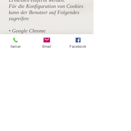
Ermessen entfernt werden.
Für die Konfiguration von Cookies
kann der Benutzer auf Folgendes
zugreifen:
• Google Chrome
• Mozilla Firefox
• Internet Explorer
llamar
Email
Facebook
• Microsoft Edge
• Safari
• Oper
Der Benutzer kann seine
Zustimmung zur Verwendung von
Cookies in seinem Browser durch
die obigen Angaben oder durch die
Installation eines
Ablehnungssystems ("Opt-out") in
seinem Webbrowser widerrufen.
Bei Google Analytics-Cookies kann
die Deaktivierung über den
folgenden Link erfolgen.
Der Benutzer muss