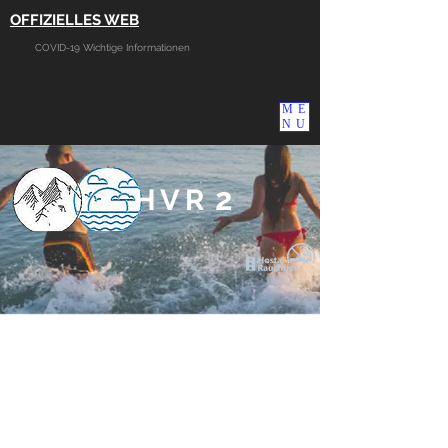
OFFIZIELLES WEB
COVID-19 Wichtige Informationen
ME
NU
2
HVR