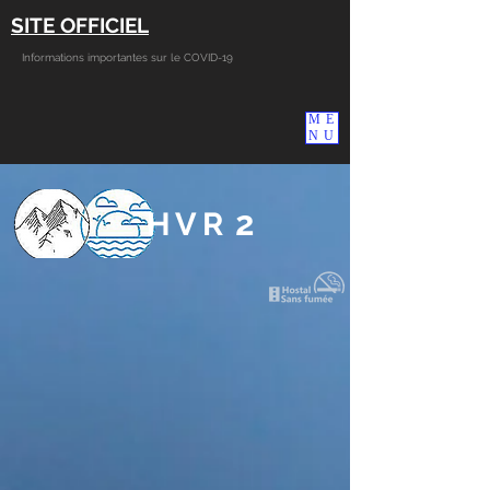
SITE OFFICIEL
Informations importantes sur le COVID-19
ME
NU
2
HVR