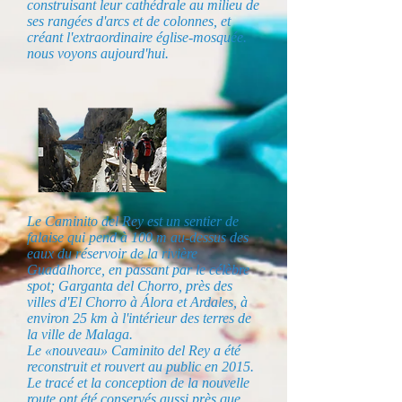
construisant leur cathédrale au milieu de
ses rangées d'arcs et de colonnes, et
créant l'extraordinaire église-mosquée.
nous voyons aujourd'hui.
Le Caminito del Rey est un sentier de
falaise qui pend à 100 m au-dessus des
eaux du réservoir de la rivière
Guadalhorce, en passant par le célèbre
spot; Garganta del Chorro, près des
villes d'El Chorro à Álora et Ardales, à
environ 25 km à l'intérieur des terres de
la ville de Malaga.
Le «nouveau» Caminito del Rey a été
reconstruit et rouvert au public en 2015.
Le tracé et la conception de la nouvelle
route ont été conservés aussi près que