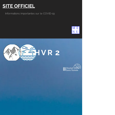
SITE OFFICIEL
Informations importantes sur le COVID-19
ME
NU
2
HVR