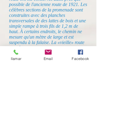
possible de l'ancienne route de 1921. Les
célèbres sections de la promenade sont
construites avec des planches
transversales de des lattes de bois et une
simple rampe à trois fils de 1,2 m de
haut. À certains endroits, le chemin ne
mesure qu'un mètre de large et est
suspendu à la falaise. La «vieille» route
peut être vue juste en dessous. Un point
culminant est le pont suspendu en acier
avec une plate-forme en grille ouverte à
llamar
Email
Facebook
travers la gorge, juste à côté du pont
aqueduc original emblématique.
Entreprises que nous recommandons.
Malaga guidée: des visites avec des guides officiels
ou des visites privées apprennent à connaître
Malaga, vous ne l'oublierez pas.