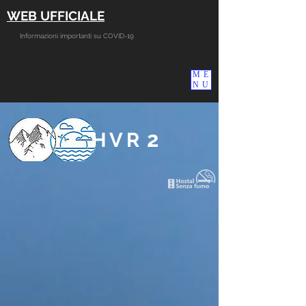
WEB UFFICIALE
Informazioni importanti su COVID-19
ME
NU
2
HVR