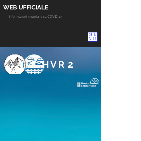
WEB UFFICIALE
Informazioni importanti su COVID-19
ME
NU
2
HVR