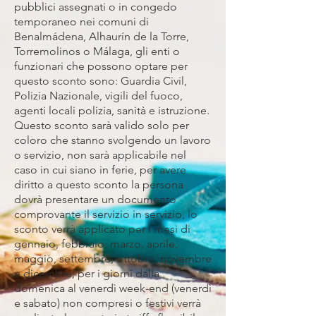
pubblici assegnati o in congedo
temporaneo nei comuni di
Benalmádena, Alhaurín de la Torre,
Torremolinos o Málaga, gli enti o
funzionari che possono optare per
questo sconto sono: Guardia Civil,
Polizia Nazionale, vigili del fuoco,
agenti locali polizia, sanità e istruzione.
Questo sconto sarà valido solo per
coloro che stanno svolgendo un lavoro
o servizio, non sarà applicabile nel
caso in cui siano in ferie, per avere
diritto a questo sconto la persona
dovrà presentare un documento
comprovante il servizio in servizio, lo
sconto verrà applicato per i mesi di
gennaio, febbraio, marzo, aprile,
maggio, settembre, ottobre, novembre
e dicembre, per i giorni dalla
domenica al venerdì week-end (venerdì
e sabato) non compresi o festivi verrà