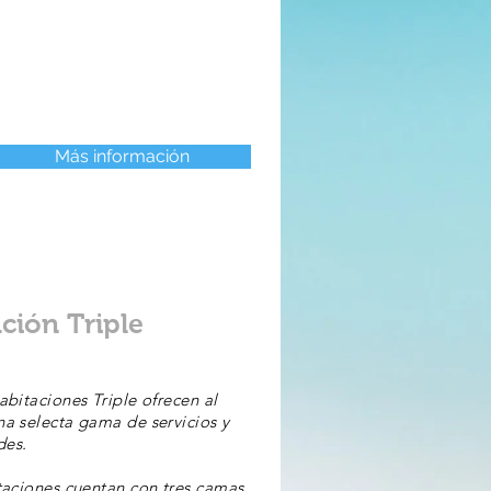
Más información
ción Triple
abitaciones Triple ofrecen al
a selecta gama de servicios y
es.
taciones cuentan con tres camas