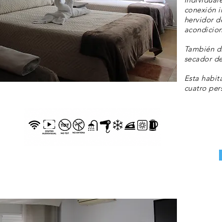
conexión i
hervidor d
acondicio
También d
secador de
Esta habit
cuatro per