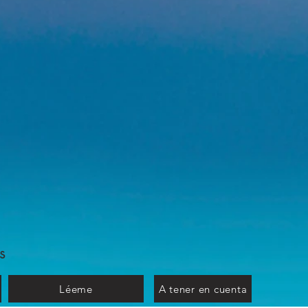
s
Léeme
A tener en cuenta