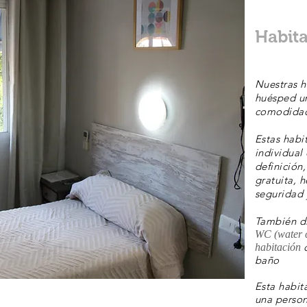
Habita
Nuestras h
huésped un
comodidad
Estas habi
individual
definición
gratuita, 
seguridad 
También d
WC (water c
habitación
baño
Esta habit
una person