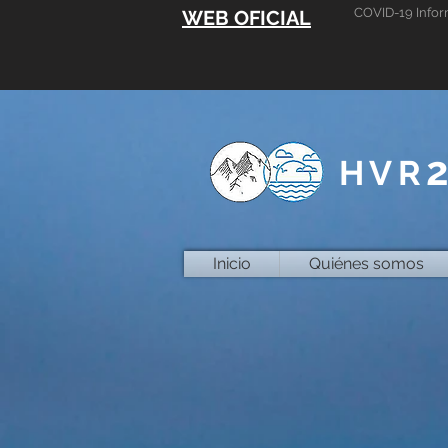
COVID-19 Infor
WEB OFICIAL
HVR
Inicio
Quiénes somos