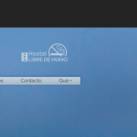
es
Contacto
Qué +