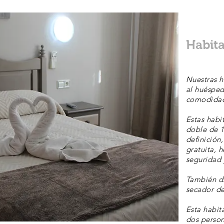
Habit
Nuestras 
al huésped
comodidad
Estas habi
doble de 1
definición
gratuita, 
seguridad 
También d
secador de
Esta habit
dos person