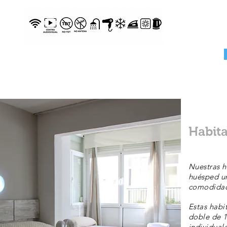
Habita
Nuestras h
huésped un
comodidad
Estas habi
doble de 
individuale