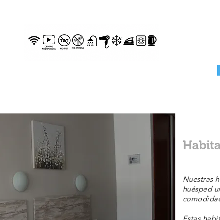
Habita
Nuestras h
huésped un
comodidad
Estas habi