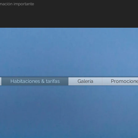
mación importante
2
Habitaciones & tarifas
Galería
Promocion